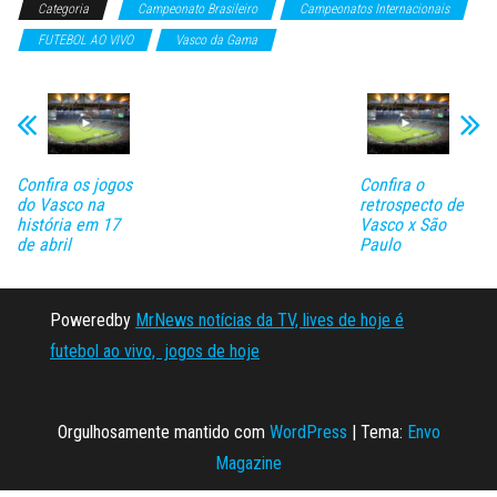
Categoria
Campeonato Brasileiro
Campeonatos Internacionais
FUTEBOL AO VIVO
Vasco da Gama
Confira os jogos
Confira o
do Vasco na
retrospecto de
história em 17
Vasco x São
de abril
Paulo
Poweredby
MrNews notícias da TV, lives de hoje é
futebol ao vivo, jogos de hoje
Orgulhosamente mantido com
WordPress
|
Tema:
Envo
Magazine