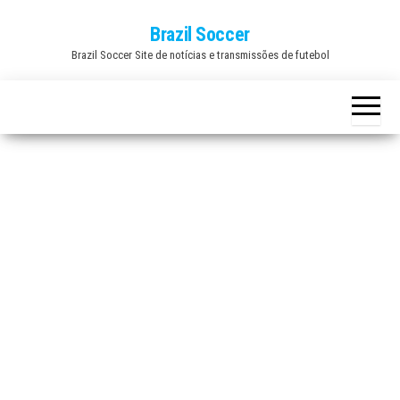
Skip
Brazil Soccer
to
Brazil Soccer Site de notícias e transmissões de futebol
the
content