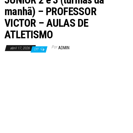
JUNIOR 2 e 3 (turmas da
manhã) – PROFESSOR
VICTOR – AULAS DE
ATLETISMO
Por
ADMIN
abril 17, 2026
Off