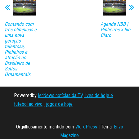
Contando com
Agenda NBB |
três olímpicos e
Pinheiros x Rio
uma nova
Claro
geração
talentosa,
Pinheiros é
atração no
Brasileiro de
Saltos
Ornamentais
Poweredby
MrNews notícias da TV, lives de hoje é
futebol ao vivo, jogos de hoje
Orgulhosamente mantido com
WordPress
|
Tema:
Envo
Magazine