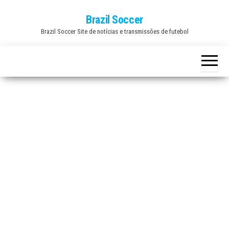
Skip
Brazil Soccer
to
Brazil Soccer Site de notícias e transmissões de futebol
the
content