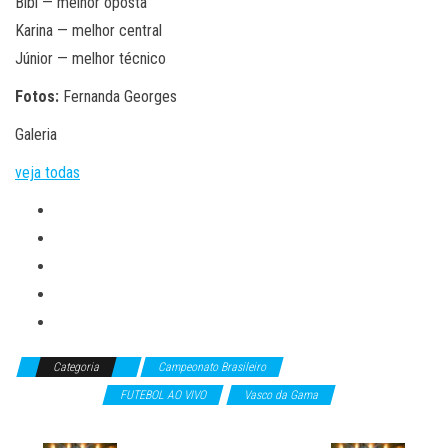
Bibi — melhor oposta
Karina — melhor central
Júnior — melhor técnico
Fotos:
Fernanda Georges
Galeria
veja todas
Categoria
Campeonato Brasileiro
Campeonatos
Internacionais
FUTEBOL AO VIVO
Vasco da Gama