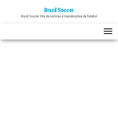
Skip
Brazil Soccer
to
Brazil Soccer Site de notícias e transmissões de futebol
the
content