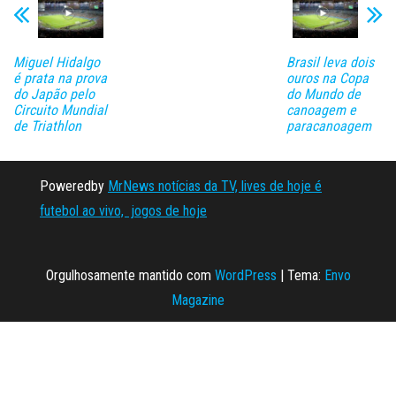
Miguel Hidalgo
Brasil leva dois
é prata na prova
ouros na Copa
do Japão pelo
do Mundo de
Circuito Mundial
canoagem e
de Triathlon
paracanoagem
Poweredby
MrNews notícias da TV, lives de hoje é
futebol ao vivo, jogos de hoje
Orgulhosamente mantido com
WordPress
|
Tema:
Envo
Magazine