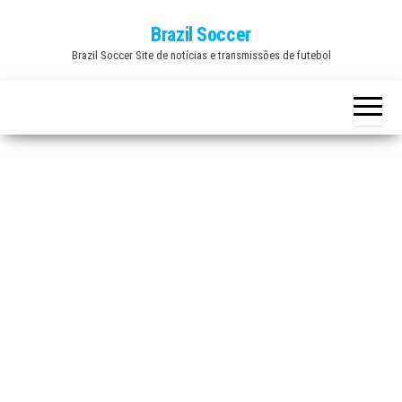
Skip
Brazil Soccer
to
Brazil Soccer Site de notícias e transmissões de futebol
the
content