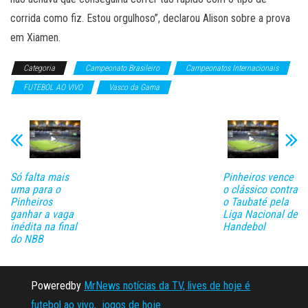
corrida como fiz. Estou orgulhoso”, declarou Alison sobre a prova
em Xiamen.
Categoria
Campeonato Brasileiro
Campeonatos Internacionais
FUTEBOL AO VIVO
Vasco da Gama
Só falta mais
Pinheiros vence
uma para o
o clássico contra
Pinheiros
o Taubaté pela
ganhar a vaga
Liga Nacional de
inédita na final
Handebol
do NBB
Poweredby
MrNews notícias da TV, lives de hoje é
futebol ao vivo, jogos de hoje