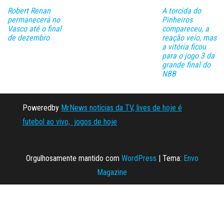
Robert Renan
A torcida do
permanecerá no
Pinheiros
Vasco até o final
compareceu, a
de dezembro
reação veio, mas
a vitória ficou
para o jogo 3 da
grande final do
NBB
Poweredby
MrNews notícias da TV, lives de hoje é
futebol ao vivo, jogos de hoje
Orgulhosamente mantido com
WordPress
|
Tema:
Envo
Magazine