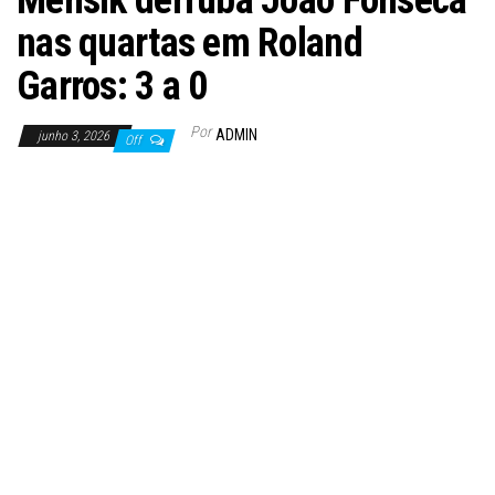
Mensik derruba João Fonseca
nas quartas em Roland
Garros: 3 a 0
Por
ADMIN
junho 3, 2026
Off