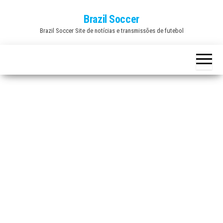
Skip
Brazil Soccer
to
Brazil Soccer Site de notícias e transmissões de futebol
the
content