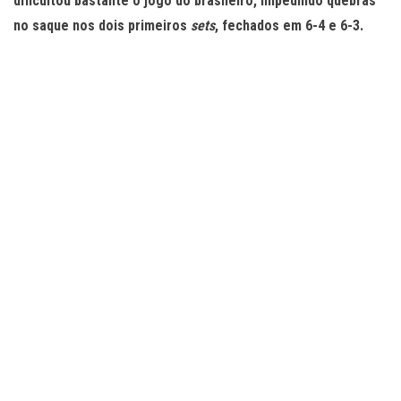
dificultou bastante o jogo do brasileiro, impedindo quebras
no saque nos dois primeiros
sets
, fechados em 6-4 e 6-3.