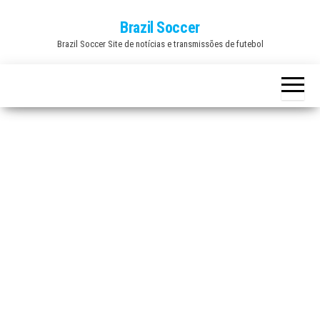
Skip
Brazil Soccer
to
Brazil Soccer Site de notícias e transmissões de futebol
the
content