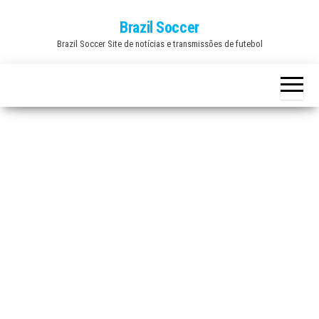
Skip
Brazil Soccer
to
Brazil Soccer Site de notícias e transmissões de futebol
the
content